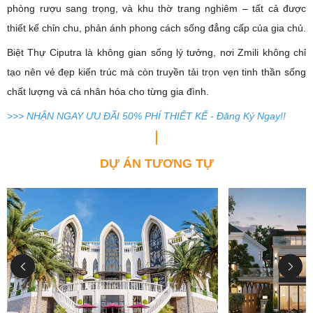
phòng rượu sang trọng, và khu thờ trang nghiêm – tất cả được
thiết kế chỉn chu, phản ánh phong cách sống đẳng cấp của gia chủ.
Biệt Thự Ciputra là không gian sống lý tưởng, nơi Zmili không chỉ
tạo nên vẻ đẹp kiến trúc mà còn truyền tải trọn vẹn tinh thần sống
chất lượng và cá nhân hóa cho từng gia đình.
>>> NHẬN NGAY ƯU ĐÃI 50% PHÍ THIẾT KẾ - Đăng Ký Ngay!!
DỰ ÁN TƯƠNG TỰ