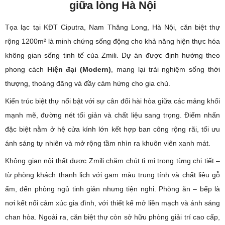
giữa lòng Hà Nội
Tọa lạc tại KĐT Ciputra, Nam Thăng Long, Hà Nội, căn biệt thự
rộng 1200m² là minh chứng sống động cho khả năng hiện thực hóa
không gian sống tinh tế của Zmili. Dự án được định hướng theo
phong cách
Hiện đại (Modern)
, mang lại trải nghiệm sống thời
thượng, thoáng đãng và đầy cảm hứng cho gia chủ.
Kiến trúc biệt thự nổi bật với sự cân đối hài hòa giữa các mảng khối
mạnh mẽ, đường nét tối giản và chất liệu sang trọng. Điểm nhấn
đặc biệt nằm ở hệ cửa kính lớn kết hợp ban công rộng rãi, tối ưu
ánh sáng tự nhiên và mở rộng tầm nhìn ra khuôn viên xanh mát.
Không gian nội thất được Zmili chăm chút tỉ mỉ trong từng chi tiết –
từ phòng khách thanh lịch với gam màu trung tính và chất liệu gỗ
ấm, đến phòng ngủ tinh giản nhưng tiện nghi. Phòng ăn – bếp là
nơi kết nối cảm xúc gia đình, với thiết kế mở liền mạch và ánh sáng
chan hòa. Ngoài ra, căn biệt thự còn sở hữu phòng giải trí cao cấp,