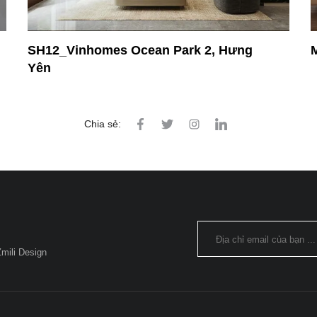
2, Hưng
Mai Anh House_Phủ Lý, Hà Nam
Chia sẻ:
mili Design