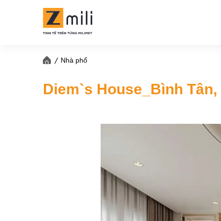
Nhà phố
Diem`s House_Bình Tân