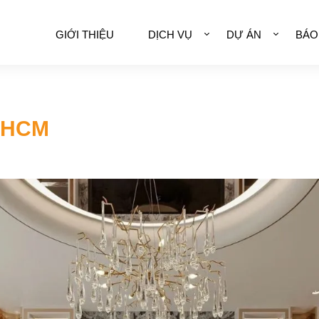
GIỚI THIỆU
DỊCH VỤ
DỰ ÁN
BÁO
, HCM