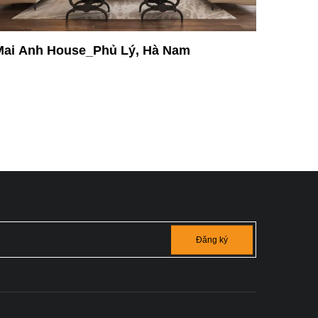
Long Biên House_Cự Khối, HN
Đăng ký