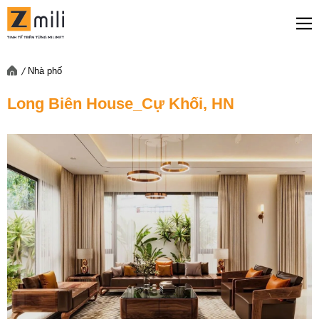
Nhà phố
Long Biên House_Cự Khối, HN