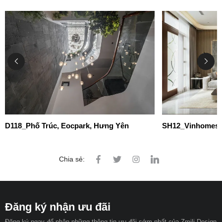
D118_Phố Trúc, Eocpark, Hưng Yên
SH12_Vinhomes 
Chia sẻ:
Đăng ký nhận ưu đãi
Đăng ký ngay để nhận những thông tin ưu đãi sớm nhất của Zmili Design